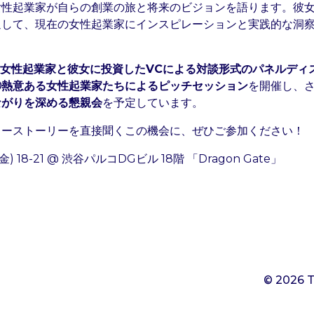
女性起業家が自らの創業の旅と将来のビジョンを語ります。彼
通して、現在の女性起業家にインスピレーションと実践的な洞
①女性起業家と彼女に投資したVCによる対談形式のパネルディ
②熱意ある女性起業家たちによるピッチセッション
を開催し、
ながりを深める懇親会
を予定しています。
ワーストーリーを直接聞くこの機会に、ぜひご参加ください！
(金) 18-21 @ 渋谷パルコDGビル 18階 「Dragon Gate」
© 2026 T