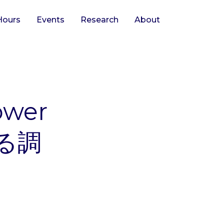
Hours
Events
Research
About
ower
語る調